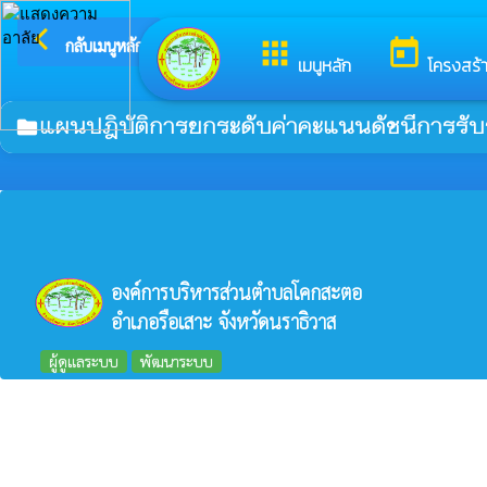
arrow_back_ios
ยินดีต้อ
กลับเมนูหลัก
apps
today
เมนูหลัก
โครงสร้
แผนปฎิบัติการยกระดับค่าคะแนนดัชนีการรับรู
folder
องค์การบริหารส่วนตำบลโคกสะตอ
อำเภอรือเสาะ จังหวัดนราธิวาส
ผู้ดูแลระบบ
พัฒนาระบบ