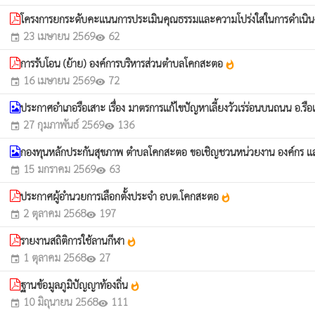
โครงการยกระดับคะแนนการประเมินคุณธรรมและความโปร่งใสในการดำเนิน
23 เมษายน 2569
62
event
visibility
การรับโอน (ย้าย) องค์การบริหารส่วนตำบลโคกสะตอ
whatshot
16 เมษายน 2569
72
event
visibility
ประกาศอำเภอรือเสาะ เรื่อง มาตรการแก้ไขปัญหาเลี้ยงวัวเร่ร่อนบนถนน อ.รื
27 กุมภาพันธ์ 2569
136
event
visibility
กองทุนหลักประกันสุขภาพ ตำบลโคกสะตอ ขอเชิญชวนหน่วยงาน องค์กร แล
15 มกราคม 2569
63
event
visibility
ประกาศผู้อำนวยการเลือกตั้งประจำ อบต.โคกสะตอ
whatshot
2 ตุลาคม 2568
197
event
visibility
รายงานสถิติการใช้ลานกีฬา
whatshot
1 ตุลาคม 2568
27
event
visibility
ฐานข้อมูลภูมิปัญญาท้องถิ่น
whatshot
10 มิถุนายน 2568
111
event
visibility