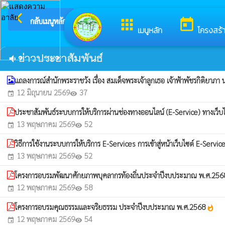
arrow_back_ios
ยินดีต้อนรั
กลับเมนูหลัก
apps
today
เมนูหลัก
โครงสร้
ข่าวประชาสัมพันธ์
volume_down
แถลงการณ์สำนักพระราชวัง เรื่อง สมเด็จพระเจ้าลูกเธอ เจ้าฟ้าพัชรกิติยาภ
12 มิถุนายน 2569
37
event
visibility
ประชาสัมพันธ์ระบบการให้บริการผ่านช่องทางออนไลน์ (E-Service) ทางเว็
13 พฤษภาคม 2569
52
event
visibility
วิธีการใช้งานระบบการให้บริการ E-Services การเข้าสู่หน้าเว็บไซต์ E-Servi
13 พฤษภาคม 2569
52
event
visibility
โครงการอบรมพัฒนาศักยภาพบุคลากรท้องถิ่นประจำปีงบประมาณ พ.ศ.25
12 พฤษภาคม 2569
58
event
visibility
โครงการอบรมคุณธรรมและจริยธรรม ประจำปีงบประมาณ พ.ศ.2568
whatshot
12 พฤษภาคม 2569
54
event
visibility