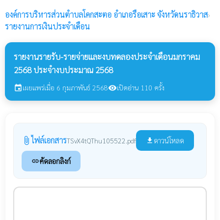
องค์การบริหารส่วนตำบลโคกสะตอ
อำเภอรือเสาะ จังหวัดนราธิวาส
›
รายงานการเงินประจำเดือน
รายงานรายรับ-รายจ่ายและงบทดลองประจำเดือนมกราคม
2568 ประจำงบประมาณ 2568
เผยแพร่เมื่อ 6 กุมภาพันธ์ 2568
เปิดอ่าน 110 ครั้ง
event
visibility
ไฟล์เอกสาร
attach_file
ดาวน์โหลด
TSvX4tQThu105522.pdf
file_download
คัดลอกลิงก์
link