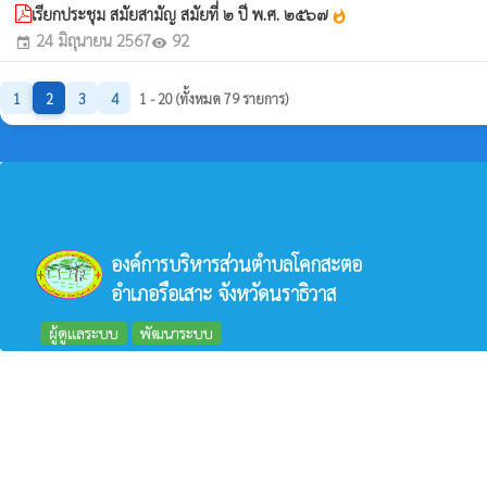
เรียกประชุม สมัยสามัญ สมัยที่ ๒ ปี พ.ศ. ๒๕๖๗
whatshot
24 มิถุนายน 2567
92
event
visibility
1
2
3
4
1 - 20 (ทั้งหมด 79 รายการ)
องค์การบริหารส่วนตำบลโคกสะตอ
อำเภอรือเสาะ จังหวัดนราธิวาส
ผู้ดูแลระบบ
พัฒนาระบบ